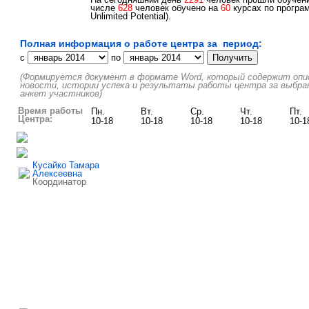
числе
628
человек обучено на
60
курсах по програм
Unlimited Potential).
Полная информация о работе центра за период:
c
по
(Формируется документ в формате Word, который содержит описа
новости, истории успеха и результаты работы центра за выбра
анкет участников)
Время работы
Пн.
Вт.
Ср.
Чт.
Пт.
Центра:
10-18
10-18
10-18
10-18
10-1
Кусайко Тамара
Алексеевна
Координатор