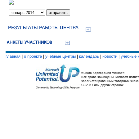
главная
|
о проекте
|
учебные центры
|
календарь
|
новости
|
учебные 
© 2006 Корпорация Microsoft
Все права защищены. Microsoft являет
зарегистрированным товарным знако
США и / или других странах