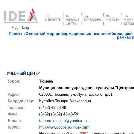
Рус
Eng
Проект «Открытый мир информационных технологий» завершен
рамках 
Город:
Тюмень
Муниципальное учреждение культуры "Централи
Адрес:
625001, Тюмень, ул. Луначарского, д.51
Координатор:
Кусайко Тамара Алексеевна
Телефон:
(3452) 43-28-49
Факс:
(3452) (3452) 43-48-59
E-mail:
tamara-kusajko@yandex.ru
WWW:
http://www.ccbs.ru/index.html
На сегодняшний день
2291
человек прошли обучени