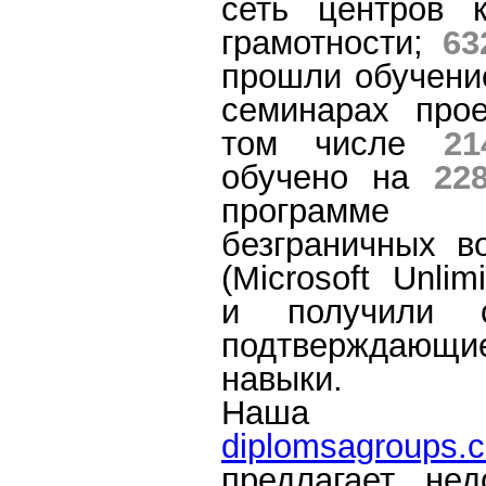
сеть центров 
грамотности;
63
прошли обучение
семинарах про
том числе
21
обучено на
22
програм
безграничных в
(Microsoft Unlimi
и получили с
подтверждающие
навыки.
Наша ко
diplomsagroups.
предлагает нед