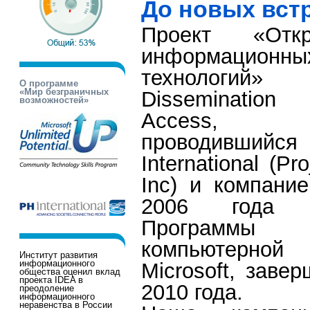
До новых встр
Проект «Отк
информационны
технологий» (
О программе
«Мир безграничных
Disseminatio
возможностей»
Access,
проводив
International (Pr
Inc) и компание
2006 года 
Программы 
компьютерной 
Институт развития
информационного
Microsoft, заве
общества оценил вклад
проекта IDEA в
2010 года.
преодоление
информационного
неравенства в России