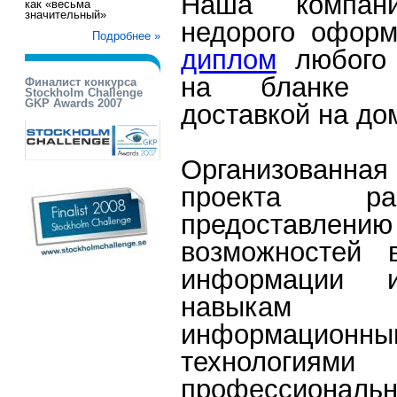
Наша компан
как «весьма
значительный»
недорого офор
Подробнее »
диплом
любого 
на бланке 
Финалист конкурса
Stockholm Challenge
GKP Awards 2007
доставкой на до
Организованн
проекта р
предоставле
возможностей 
информации 
навыкам по
информационны
техноло
профессиональ