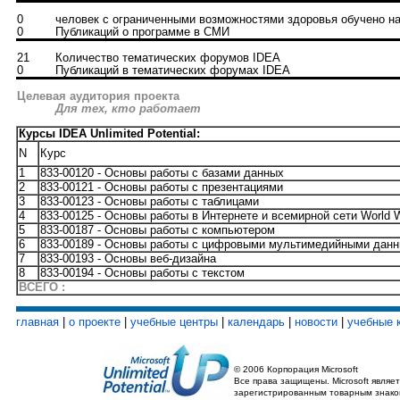
0
человек с ограниченными возможностями здоровья обучено на
0
Публикаций о программе в СМИ
21
Количество тематических форумов IDEA
0
Публикаций в тематических форумах IDEA
Целевая аудитория проекта
Для тех, кто работает
Курсы IDEA Unlimited Potential:
N
Курс
1
833-00120 - Основы работы с базами данных
2
833-00121 - Основы работы с презентациями
3
833-00123 - Основы работы с таблицами
4
833-00125 - Основы работы в Интернете и всемирной сети World 
5
833-00187 - Основы работы с компьютером
6
833-00189 - Основы работы с цифровыми мультимедийными дан
7
833-00193 - Основы веб-дизайна
8
833-00194 - Основы работы с текстом
ВСЕГО :
главная
|
о проекте
|
учебные центры
|
календарь
|
новости
|
учебные 
© 2006 Корпорация Microsoft
Все права защищены. Microsoft являет
зарегистрированным товарным знако