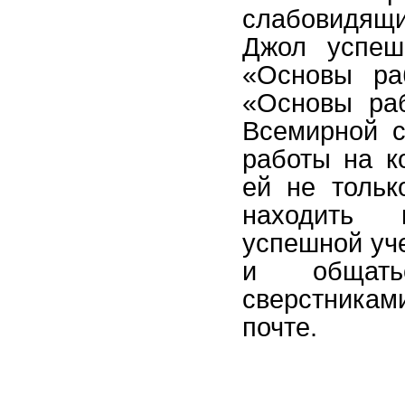
слабовидящ
Джол успеш
«Основы ра
«Основы ра
Всемирной 
работы на к
ей не тольк
находить 
успешной уч
и общат
сверстника
почте.