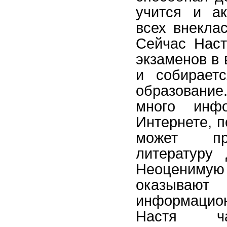
учится и ак
всех внекла
Сейчас Наст
экзаменов в 
и собирает
образовани
много инф
Интернете, п
может пр
литературу
Неоценимую
оказываю
информацио
Настя ча