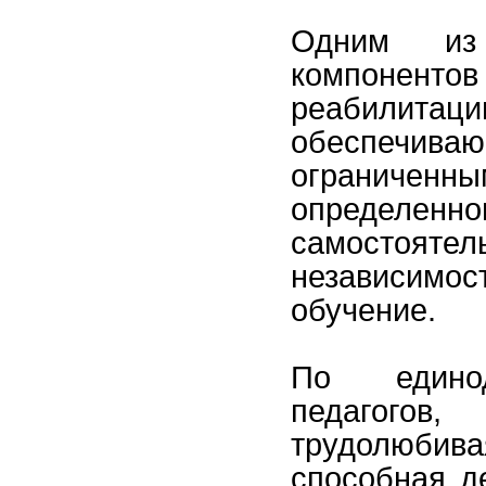
Одним из
компонен
реабилит
обеспечив
ограниченн
опреде
самосто
независи
обучение.
По едино
педагогов
трудолюби
способная д