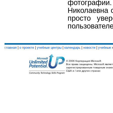
фотографи
Николаевна с
просто уве
пользовател
главная
|
о проекте
|
учебные центры
|
календарь
|
новости
|
учебные 
© 2006 Корпорация Microsoft
Все права защищены. Microsoft являет
зарегистрированным товарным знако
США и / или других странах