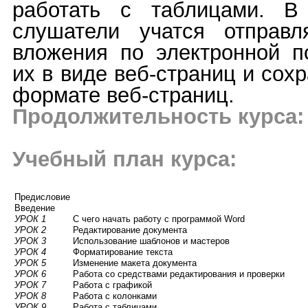
работать с таблицами. В
слушатели учатся отправл
вложения по электронной п
их в виде веб-страниц и сох
формате веб-страниц.
Продолжительность курса:
Учебный план курса:
Предисловие
Введение
УРОК 1
С чего начать работу с программой Word
УРОК 2
Редактирование документа
УРОК 3
Использование шаблонов и мастеров
УРОК 4
Форматирование текста
УРОК 5
Изменение макета документа
УРОК 6
Работа со средствами редактирования и проверки
УРОК 7
Работа с графикой
УРОК 8
Работа с колонками
УРОК 9
Работа с таблицами