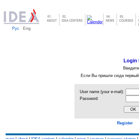
Рус
Eng
Login 
Введите
Если Вы пришли сюда первый
User name (your e-mail):
Password:
Register
main
|
about
|
IDEA centers
|
calendar
|
news
|
courses
|
success stories