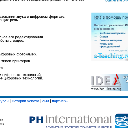
азования звука в цифровом формате.
ющих речь.
нов его редактирования.
боты с видео.
цифровых фотокамер.
типов принтеров.
та
м цифровых технологий.
ре цифровых технологий.
курсы
|
истории успеха
|
сми
|
партнеры
|
ся
м в