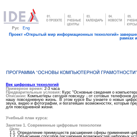
Рус
Eng
Проект «Открытый мир информационных технологий» завершен
рамках 
Век цифровых технологий
Примерное время:
2-3 часа
Предварительные условия:
Курс "Основные сведения о компьютера
Описание:
Компьютеры сегодня повсюду - от сотовых телефонов до
нашу повседневную жизнь. В этом курсе Вы узнаете о новых цифр
звука, видео и фотографии, и богатейших возможностях, которые пр
для повседневной жизни.
Учебный план курса:
Занятие 1. Современные цифровые технологии
Цели
1.1. Определение преимуществ расширения сферы применения циф
1.2. Объяснение способов расширения возможностей цифровых устр