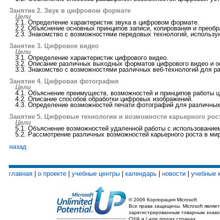
Занятие 2. Звук в цифровом формате
Цели
2.1. Определение характеристик звука в цифровом формате.
2.2. Объяснение основных принципов записи, копирования и преобр
2.3. Знакомство с возможностями передовых технологий, использу
Занятие 3. Цифровое видео
Цели
3.1. Определение характеристик цифрового видео.
3.2. Описание различных выходных форматов цифрового видео и ос
3.3. Знакомство с возможностями различных веб-технологий для ра
Занятие 4. Цифровая фотография
Цели
4.1. Объяснение преимуществ, возможностей и принципов работы 
4.2. Описание способов обработки цифровых изображений.
4.3. Определение возможностей печати фотографий для различных 
Занятие 5. Цифровые технологии и возможности карьерного рос
Цели
5.1. Объяснение возможностей удаленной работы с использование
5.2. Рассмотрение различных возможностей карьерного роста в ми
назад
главная
|
о проекте
|
учебные центры
|
календарь
|
новости
|
учебные 
© 2006 Корпорация Microsoft
Все права защищены. Microsoft являет
зарегистрированным товарным знако
США и / или других странах