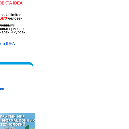
ов Unlimited
1479
человек
иченными
овья приняло
арах и курсах
кта IDEA
ниц