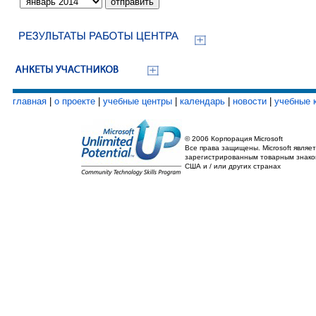
главная
|
о проекте
|
учебные центры
|
календарь
|
новости
|
учебные 
© 2006 Корпорация Microsoft
Все права защищены. Microsoft являет
зарегистрированным товарным знако
США и / или других странах