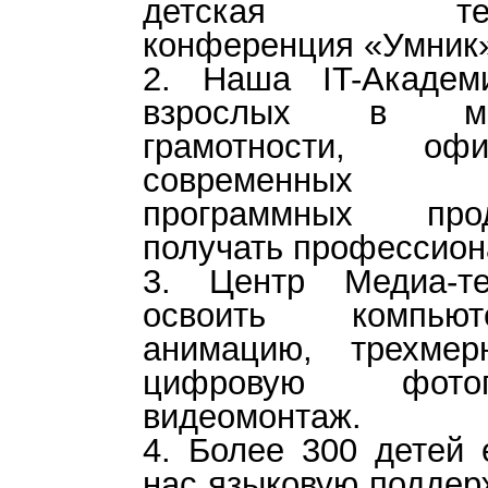
детская телеко
конференция «Умник
2. Наша IT-Академ
взрослых в ми
грамотности, офи
современных пр
программных прод
получать профессио
3. Центр Медиа-те
освоить компьют
анимацию, трехмер
цифровую фотог
видеомонтаж.
4. Более 300 детей 
нас языковую поддер