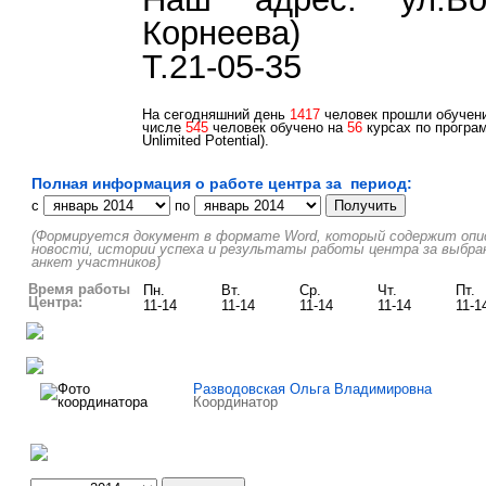
Корнеева)
Т.21-05-35
На сегодняшний день
1417
человек прошли обучени
числе
545
человек обучено на
56
курсах по програм
Unlimited Potential).
Полная информация о работе центра за период:
c
по
(Формируется документ в формате Word, который содержит описа
новости, истории успеха и результаты работы центра за выбра
анкет участников)
Время работы
Пн.
Вт.
Ср.
Чт.
Пт.
Центра:
11-14
11-14
11-14
11-14
11-1
Разводовская Ольга Владимировна
Координатор