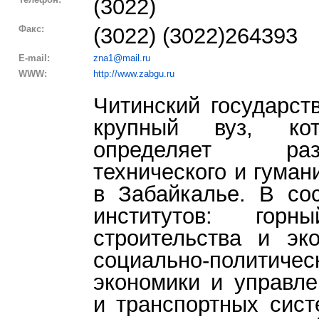
(3022)
Факс:
(3022) (3022)264393
E-mail:
zna1@mail.ru
WWW:
http://www.zabgu.ru
Читинский государст
крупный вуз, ко
определяет ра
технического и гуман
в Забайкалье. В со
институтов: горны
строительства и эко
социально-полит
экономики и управле
и транспортных сист