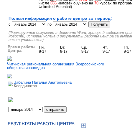
числе
666
человек обучено на
70
курсах по програм
Unlimited Potential).
Полная информация о работе центра за период:
c
по
(Формируется документ в формате Word, который содержит описа
новости, истории успеха и результаты работы центра за выбра
анкет участников)
Время работы
Пн.
Вт.
Ср.
Чт.
Пт.
Центра:
9-17
9-17
9-17
9-17
9-17
Читинская региональная организация Всероссийского
общества инвалидов
Забелина Наталья Анатольевна
Координатор