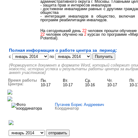
административного округа г. Москвы. Главными цел
- защита прав и интересов инвалидов
- достижени инвалидами равных с другими гражда
общества
- интеграция инвалидов в общество, включая
программ реабилитации инвалидов.
На сегодняшний день
22
человек прошли обучение н
22
человек обучено на
2
курсах по программе «Мир 
Potential).
Полная информация о работе центра за период:
c
по
(Формируется документ в формате Word, который содержит описа
новости, истории успеха и результаты работы центра за выбра
анкет участников)
Время работы
Пн.
Вт.
Ср.
Чт.
Пт.
Центра:
10-17
10-17
10-16
10-17
10-1
Пугачев Борис Андреевич
Координатор