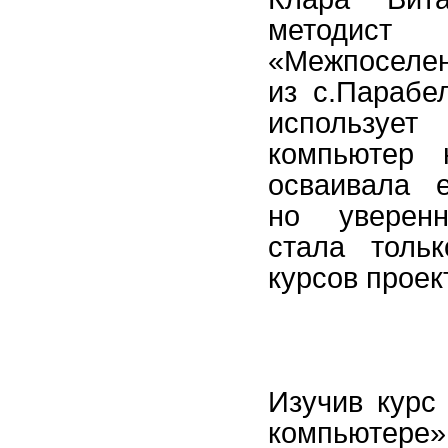
мето
«Межпоселен
из с.Парабе
используе
компьютер 
осваивала е
но уверенн
стала толь
курсов проек
Изучив курс
компьютере»