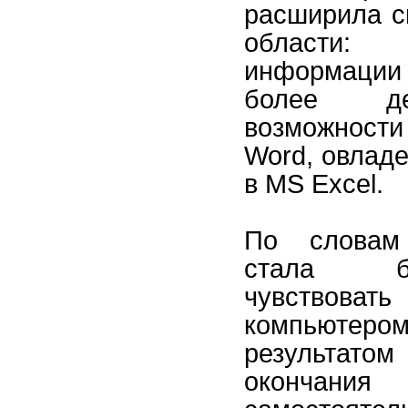
расширила с
области:
информации
более де
возможнос
Word, овлад
в MS Excel.
По словам
стала б
чувство
компьют
результато
окончани