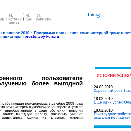
 в январе 2010 г. Программа повышения компьютерной грамотност
инициативы «
prosto.tvoy-kurs.ru
енного пользователя
олучению более выгодной
24.02.2010
Карьерный рост Тат
18.02.2010
Еще один успех Оль
, работающая пенсионерка, в декабре 2009 года
 на компьютере» в учебном волонтерском центре
18.02.2010
и, приобретенные в ходе обучения, помогли
При трудоустройств
, более выгодную работу, поскольку умение
оказался не лишним
 выдвигалось одним из главных условий