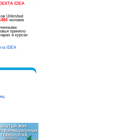
ов Unlimited
1484
человек
иченными
овья приняло
арах и курсах
кта IDEA
ниц