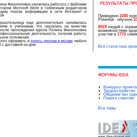
лина Финогеновна научилась работать с файлами
ктором Microsoft Word и табличным редактором
етодику поиска информации в сети Интернет и
ой.
Проведено
2280
курс
Potential - обучено
2
лушательница еще дополнительно занималась
иям и учебникам, что сказалась на качестве
8919
людей с огран
 после прохождения курсов Полина Финогеновна
возможностями здор
фессиональную деятельность, получив работу,
участие в
1772
семин
льное положение.
рого оформить и
купить диплом в москве
любого
 с доставкой на дом.
Вся статистика прое
Конкурсы проекта
Трудоустройство
Общение без гра
Помоги советом!
Все темы