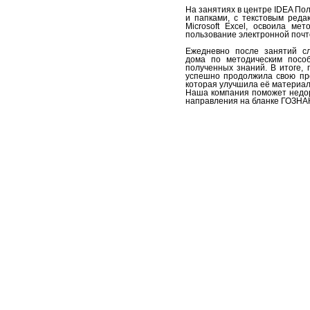
На занятиях в центре IDEA По
и папками, с текстовым реда
Microsoft Excel, освоила м
пользование электронной почт
Ежедневно после занятий с
дома по методическим пособ
полученных знаний. В итоге,
успешно продолжила свою про
которая улучшила её материа
Наша компания поможет недо
направления на бланке ГОЗНАК