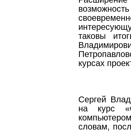
возможн
своевр
интересующ
таковы ито
Владимиров
Петропавлов
курсах проек
Сергей Влад
на курс «
компьютером»
словам, пос