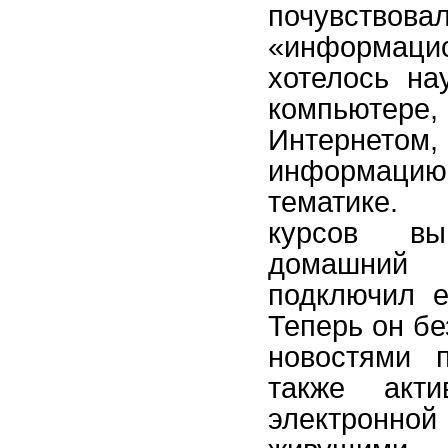
почувст
«информацио
хотелось на
компьютер
Интернетом
информац
тематике.
курсов вы
домашни
подключил е
Теперь он бе
новостями п
также акт
электронно