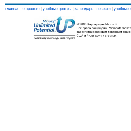
главная
|
о проекте
|
учебные центры
|
календарь
|
новости
|
учебные 
© 2006 Корпорация Microsoft
Все права защищены. Microsoft являет
зарегистрированным товарным знако
США и / или других странах