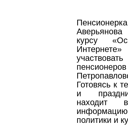
Пенсионерк
Аверьянова
курсу «О
Интернете
участвоват
пенсионер
Петропавловс
Готовясь к т
и праздни
находит 
информацию
политики и к