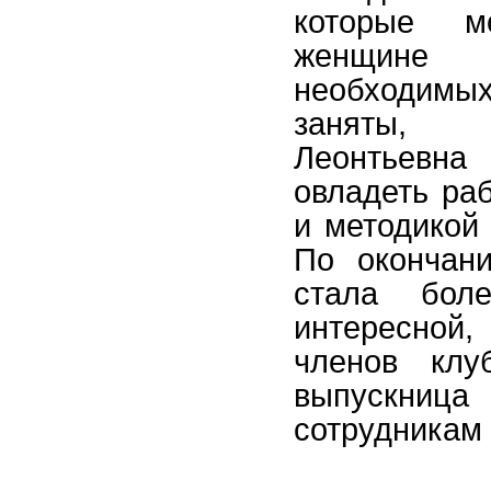
которые 
женщине
необходимых
заняты, 
Леонтьев
овладеть ра
и методикой 
По окончан
стала бол
интересной,
членов клу
выпускни
сотрудникам 