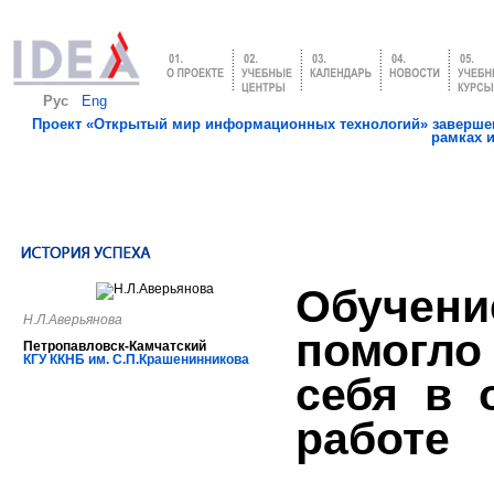
Рус
Eng
Проект «Открытый мир информационных технологий» завершен
рамках 
Обучен
Н.Л.Аверьянова
помогло
Петропавловск-Камчатский
КГУ ККНБ им. С.П.Крашенинникова
себя в 
работе