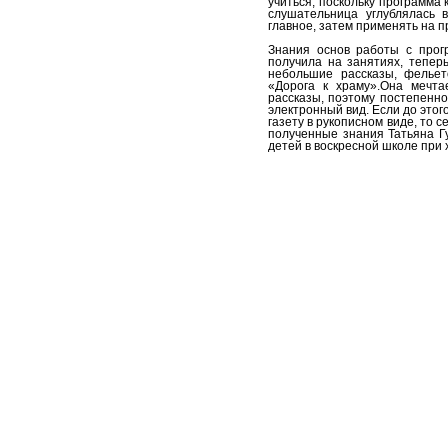
учиться, поскольку программа 
слушательница углублялась 
главное, затем применять на п
Знания основ работы с прог
получила на занятиях, тепер
небольшие рассказы, фельет
«Дорога к храму».Она мечта
рассказы, поэтому постепенн
электронный вид. Если до этог
газету в рукописном виде, то с
полученные знания Татьяна Г
детей в воскресной школе при 