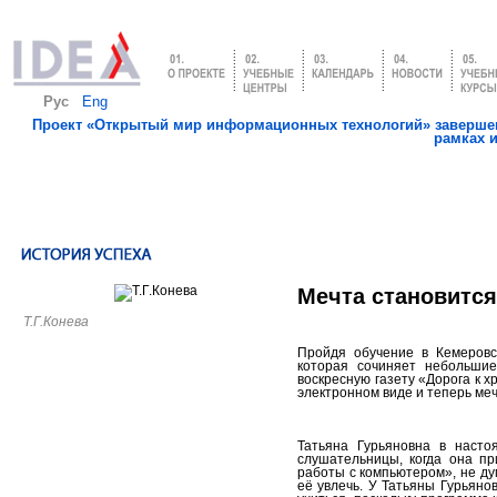
Рус
Eng
Проект «Открытый мир информационных технологий» завершен
рамках 
Мечта становится
Т.Г.Конева
Пройдя обучение в Кемеровс
которая сочиняет небольшие
воскресную газету «Дорога к х
электронном виде и теперь меч
Татьяна Гурьяновна в насто
слушательницы, когда она п
работы с компьютером», не ду
её увлечь. У Татьяны Гурьяно