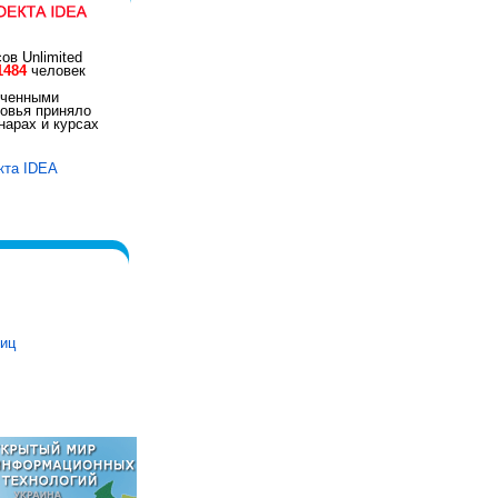
ов Unlimited
1484
человек
иченными
овья приняло
арах и курсах
кта IDEA
ниц