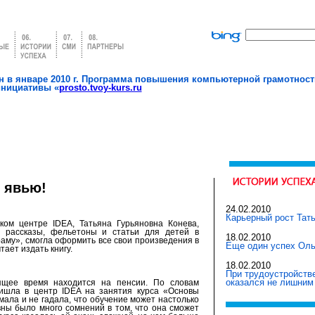
 в январе 2010 г. Программа повышения компьютерной грамотност
инициативы «
prosto.tvoy-kurs.ru
 явью!
24.02.2010
Карьерный рост Тат
ком центре IDEA, Татьяна Гурьяновна Конева,
 рассказы, фельетоны и статьи для детей в
18.02.2010
раму», смогла оформить все свои произведения в
Еще один успех Оль
тает издать книгу.
18.02.2010
При трудоустройств
оказался не лишним
ящее время находится на пенсии. По словам
ришла в центр IDEA на занятия курса «Основы
мала и не гадала, что обучение может настолько
вны было много сомнений в том, что она сможет