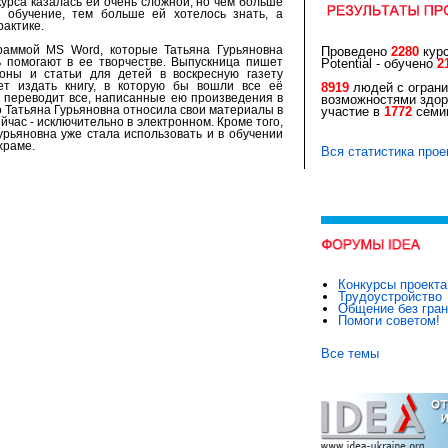
курса казалась ей очень сложной, но чем больше
в обучение, тем больше ей хотелось знать, а
рактике.
раммой MS Word, которые Татьяна Гурьяновна
Проведено
2280
курс
ь помогают в ее творчестве. Выпускница пишет
Potential - обучено
2
оны и статьи для детей в воскресную газету
ет издать книгу, в которую бы вошли все её
8919
людей с огран
о переводит все, написанные ею произведения в
возможностями здор
о Татьяна Гурьяновна относила свои материалы в
участие в
1772
семин
ейчас - исключительно в электронном. Кроме того,
урьяновна уже стала использовать и в обучении
храме.
Вся статистика прое
Конкурсы проекта
Трудоустройство
Общение без гра
Помоги советом!
Все темы