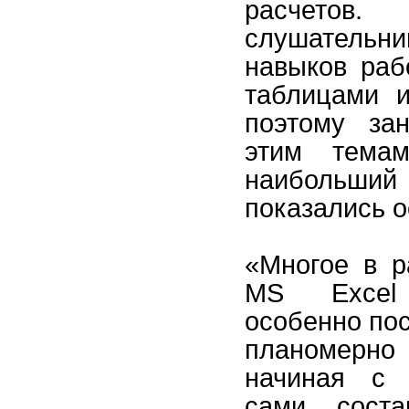
расчетов.
слушательн
навыков раб
таблицами и
поэтому за
этим тема
наиболь
показались 
«Многое в р
MS Excel
особенно пос
планомерно
начиная с 
сами сост