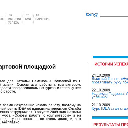
тартовой площадкой
24.10.2009
Дмитрий Гошев: «Ну
ало для Натальи Семеновны Томиловой из г.
протягивать руку по
й жизни. Освоив азы работы с компьютером,
дрости профессиональных курсов, и теперь у нее
22.10.2009
о работе.
Надежда Фадеева: А
успешно!
21.10.2009
 время безуспешно искала работу, поэтому на
Курс IDEA стал ста
бный центр IDEA её направила городская Служба
пешно сотрудничает. В августе 2009 года Наталья
 курса «Основы работы с компьютером» и ей
: доступно, понятно, не очень долго, и, что
, бесплатно.