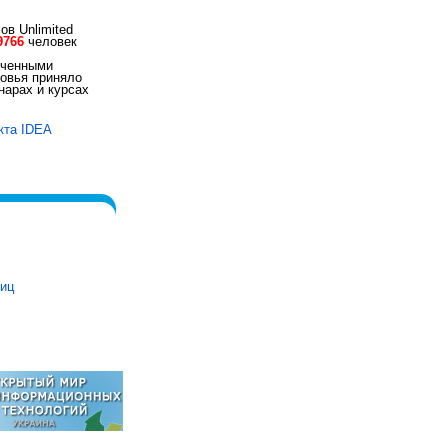
ов Unlimited
9766
человек
иченными
овья приняло
арах и курсах
кта IDEA
ниц