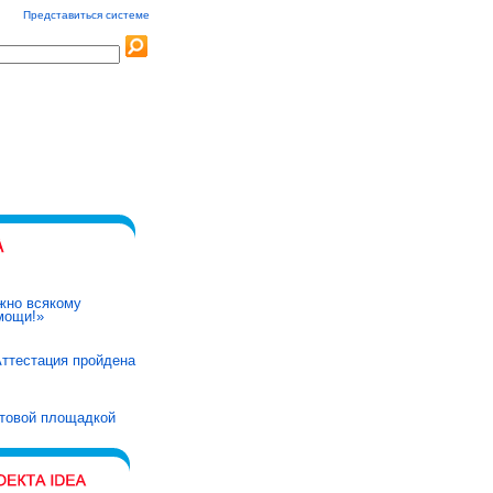
Представиться системе
жно всякому
мощи!»
ттестация пройдена
ртовой площадкой