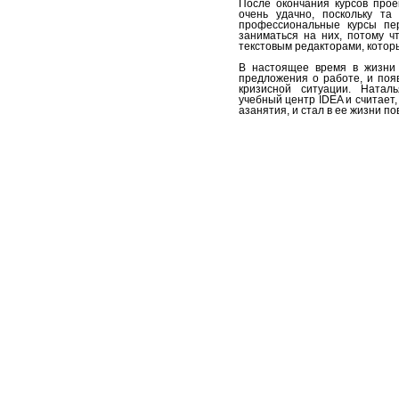
После окончания курсов прое
очень удачно, поскольку т
профессиональные курсы пер
заниматься на них, потому ч
текстовым редакторами, которы
В настоящее время в жизни 
предложения о работе, и поя
кризисной ситуации. Натал
учебный центр IDEA и считает,
азанятия, и стал в ее жизни п