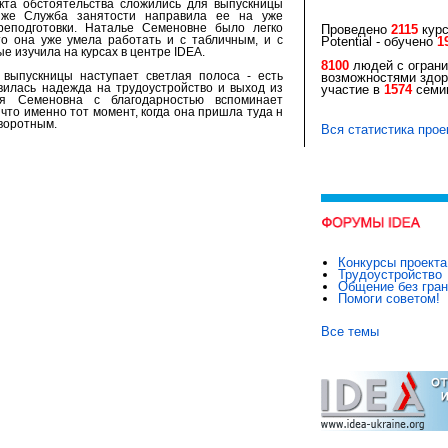
кта обстоятельства сложились для выпускницы
а же Служба занятости направила ее на уже
еподготовки. Наталье Семеновне было легко
Проведено
2115
курс
то она уже умела работать и с табличным, и с
Potential - обучено
1
е изучила на курсах в центре IDEA.
8100
людей с огран
выпускницы наступает светлая полоса - есть
возможностями здор
вилась надежда на трудоустройство и выход из
участие в
1574
семин
ья Семеновна с благодарностью вспоминает
 что именно тот момент, когда она пришла туда н
оворотным.
Вся статистика прое
Конкурсы проекта
Трудоустройство
Общение без гра
Помоги советом!
Все темы