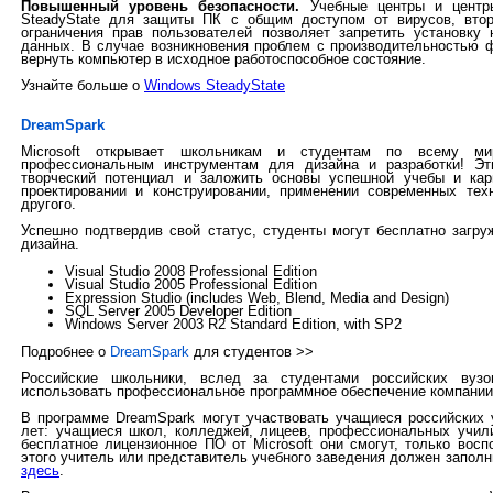
Повышенный уровень безопасности.
Учебные центры и центры
SteadyState для защиты ПК с общим доступом от вирусов, втор
ограничения прав пользователей позволяет запретить установку
данных. В случае возникновения проблем с производительностью 
вернуть компьютер в исходное работоспособное состояние.
Узнайте больше о
Windows SteadyState
DreamSpark
Microsoft открывает школьникам и студентам по всему м
профессиональным инструментам для дизайна и разработки! Эт
творческий потенциал и заложить основы успешной учебы и карь
проектировании и конструировании, применении современных тех
другого.
Успешно подтвердив свой статус, студенты могут бесплатно загруж
дизайна.
Visual Studio 2008 Professional Edition
Visual Studio 2005 Professional Edition
Expression Studio (includes Web, Blend, Media and Design)
SQL Server 2005 Developer Edition
Windows Server 2003 R2 Standard Edition, with SP2
Подробнее о
DreamSpark
для студентов >>
Российские школьники, вслед за студентами российских вузо
использовать профессиональное программное обеспечение компании 
В программе DreamSpark могут участвовать учащиеся российских 
лет: учащиеся школ, колледжей, лицеев, профессиональных учили
бесплатное лицензионное ПО от Microsoft они смогут, только во
этого учитель или представитель учебного заведения должен запол
здесь
.