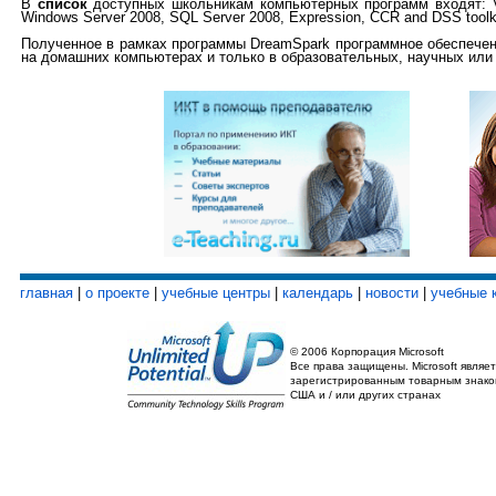
В
список
доступных школьникам компьютерных программ входят: Vis
Windows Server 2008, SQL Server 2008, Expression, CCR and DSS toolki
Полученное в рамках программы DreamSpark программное обеспече
на домашних компьютерах и только в образовательных, научных или
главная
|
о проекте
|
учебные центры
|
календарь
|
новости
|
учебные 
© 2006 Корпорация Microsoft
Все права защищены. Microsoft являет
зарегистрированным товарным знако
США и / или других странах