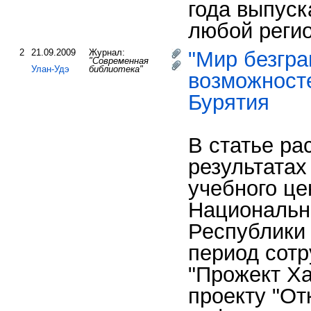
года выпуск
любой регио
2
21.09.2009
Журнал:
"Мир безгр
"Современная
Улан-Удэ
библиотека"
возможносте
Бурятия
В статье ра
результатах
учебного це
Национальн
Республики 
период сотр
"Прожект Ха
проекту "О