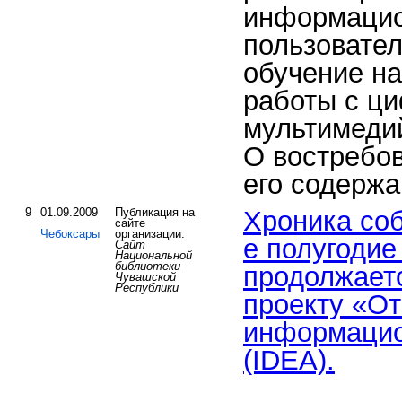
информацио
пользовате
обучение на
работы с ц
мультимеди
О востребов
его содержа
9
01.09.2009
Публикация на
Хроника собы
сайте
Чебоксары
организации:
е полугодие
Сайт
Национальной
библиотеки
продолжает
Чувашской
Республики
проекту «О
информацио
(IDEA).