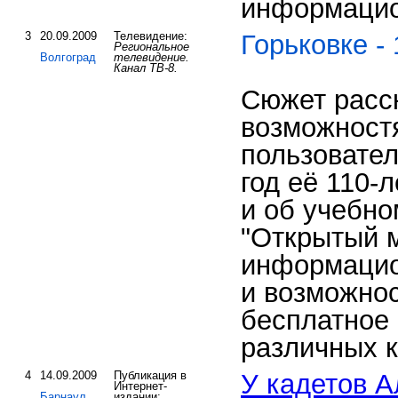
информацио
3
20.09.2009
Телевидение:
Горьковке - 
Региональное
Волгоград
телевидение.
Канал ТВ-8.
Сюжет расс
возможност
пользовател
год её 110-л
и об учебно
"Открытый 
информацио
и возможнос
бесплатное 
различных к
4
14.09.2009
Публикация в
У кадетов А
Интернет-
Барнаул
издании: