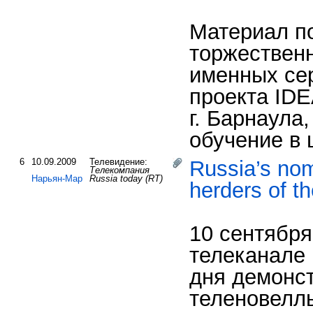
Материал п
торжествен
именных се
проекта ID
г. Барнаула
обучение в 
6
10.09.2009
Телевидение:
Russia’s nom
Телекомпания
Нарьян-Мар
Russia today (RT)
herders of t
10 сентября
телеканале 
дня демонс
теленовелл