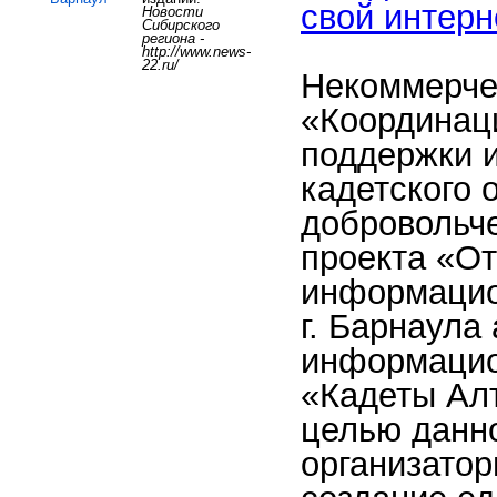
свой интерн
Новости
Сибирского
региона -
http://www.news-
22.ru/
Некоммерче
«Координац
поддержки и
кадетского 
добровольч
проекта «О
информацио
г. Барнаула
информацио
«Кадеты Ал
целью данно
организатор