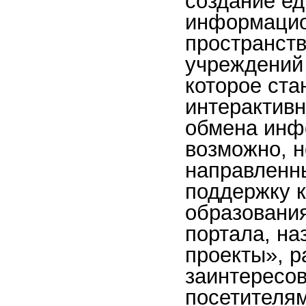
создание ед
информацио
пространств
учреждений 
которое ста
интерактивн
обмена инф
возможно, н
направленны
поддержку к
образования
портала, н
проекты», р
заинтересо
посетителя