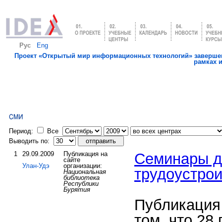
Рус
Eng
Проект «Открытый мир информационных технологий» завершен
рамках 
Период:
Все
Выводить по:
1
29.09.2009
Публикация на
Семинары 
сайте
Улан-Удэ
организации:
трудоустрои
Национальная
библиотека
Республики
Бурятия
Публикация
том, что 28