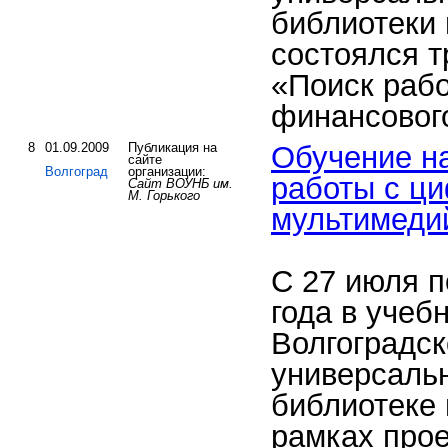
библиотеки 
состоялся т
«Поиск рабо
финансового
8
01.09.2009
Публикация на
Обучение н
сайте
Волгоград
организации:
работы с ц
Сайт ВОУНБ им.
М. Горького
мультимеди
C 27 июля п
года в учеб
Волгоградск
универсаль
библиотеке 
рамках про