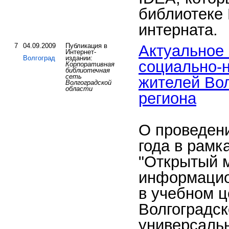
библиотеке
интерната.
7
04.09.2009
Публикация в
Актуальное
Интернет-
Волгоград
издании:
социально-
Корпоративная
библиотечная
сеть
жителей Вол
Волгоградской
области
региона
О проведени
года в рамк
"Открытый 
информацио
в учебном ц
Волгоградск
универсаль