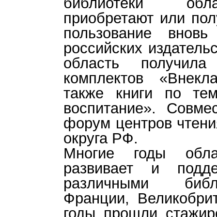
библиотеки обл
приобретают или пол
пользование вновь
российских издательс
область получила
комплектов «Внекл
также книги по тем
воспитание». Совме
форум центров чтени
округа РФ.
Многие годы обла
развивает и подд
различными биб
Франции, Великобри
годы прошли стажир