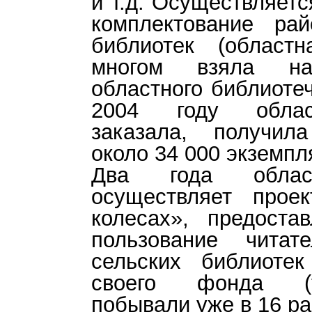
и т.д. Осуществляет
комплектование ра
библиотек (област
многом взяла н
областного библиотеч
2004 году облас
заказала, получил
около 34 000 экземпля
Два года област
осуществляет прое
колесах», предоста
пользование чита
сельских библиоте
своего фонда (т
побывали уже в 16 ра