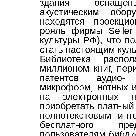
здания оснащен
акустическим обор
находятся проекци
рояль фирмы Seiler
культуры РФ), что п
стать настоящим кул
Библиотека распо
миллионом книг, пер
патентов, аудио-
микроформ, нотных и
на электронных н
приобретать платный
полнотекстовым инт
бесплатного пре
пользователям библи