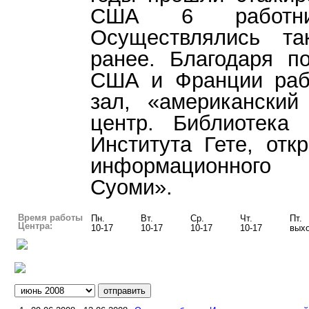
США 6 работник
Осуществлялись та
ранее. Благодаря п
США и Франции раб
зал, «американский 
центр. Библиотека 
Института Гете, отк
информационного
Суоми».
Время работы
Пн.
Вт.
Ср.
Чт.
Пт.
Центра:
10-17
10-17
10-17
10-17
вых