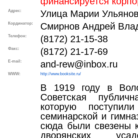
финансируется корпор
Адрес:
Улица Марии Ульянов
Кординатор:
Смирнов Андрей Вла
Телефон:
(8172) 21-15-38
Факс:
(8172) 21-17-69
E-mail:
and-rew@inbox.ru
WWW:
http://www.booksite.ru/
В 1919 году в Вол
Советская публичн
которую поступил
семинарской и гимна
сюда были свезены 
дворянских усад