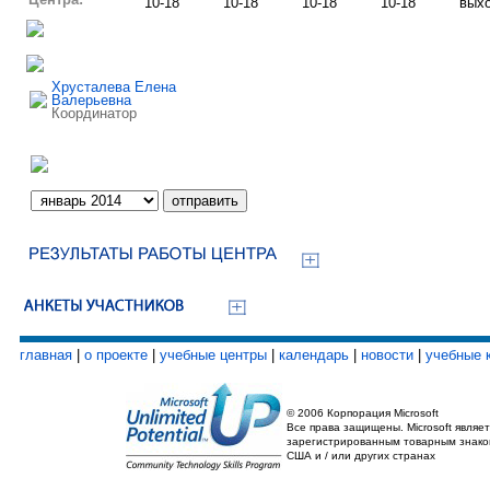
10-18
10-18
10-18
10-18
вых
Хрусталева Елена
Валерьевна
Координатор
главная
|
о проекте
|
учебные центры
|
календарь
|
новости
|
учебные 
© 2006 Корпорация Microsoft
Все права защищены. Microsoft являет
зарегистрированным товарным знако
США и / или других странах