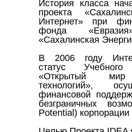
История класса нач
проекта «Сахалин
Интернет» при фин
фонда «Еврази
«Сахалинская Энерги
В 2006 году Интер
статус Учебного
«Открытый мир 
технологий», осу
финансовой поддер
безграничных возмо
Potential) корпораци
Целью Проекта IDEA 