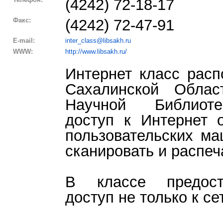
(4242) 72-18-17
Факс:
(4242) 72-47-91
E-mail:
inter_class@libsakh.ru
WWW:
http://www.libsakh.ru/
Интернет класс расп
Сахалинской Облас
Научной Библиоте
доступ к Интернет 
пользовательских ма
сканировать и распеч
В классе предост
доступ не только к се