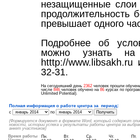
незащищенные слои 
продолжительность б
превышает одного час
Подробнее об усло
можно узнать на 
htttp://www.libsakh.r
32-31.
На сегодняшний день
2362
человек прошли обучени
числе
846
человек обучено на
86
курсах по програм
Unlimited Potential).
Полная информация о работе центра за период:
c
по
(Формируется документ в формате Word, который содержит описа
новости, истории успеха и результаты работы центра за выбра
анкет участников)
Время работы
Пн.
Вт.
Ср.
Чт.
Пт.
Центра: