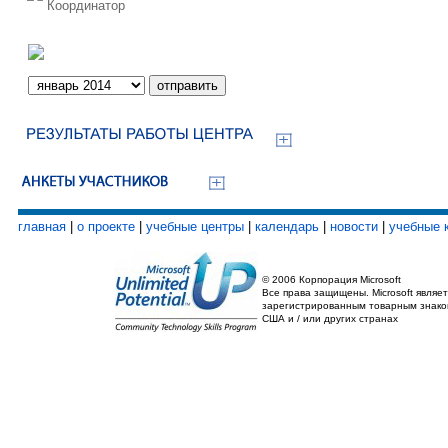
Координатор
главная
|
о проекте
|
учебные центры
|
календарь
|
новости
|
учебные 
© 2006 Корпорация Microsoft
Все права защищены. Microsoft являет
зарегистрированным товарным знако
США и / или других странах