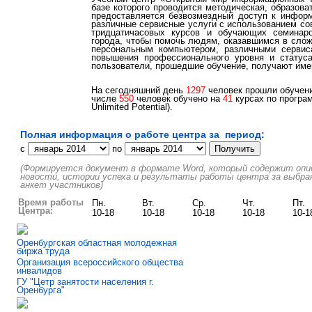
базе которого проводится методическая, образова
предоставляется безвозмездный доступ к инфор
различные сервисные услуги с использованием с
тридцатичасовых курсов и обучающих семинар
города, чтобы помочь людям, оказавшимся в сло
персональным компьютером, различными сервис
повышения профессионального уровня и статуса
пользователи, прошедшие обучение, получают име
На сегодняшний день
1297
человек прошли обучени
числе
550
человек обучено на
41
курсах по програм
Unlimited Potential).
Полная информация о работе центра за период:
c
по
(Формируется документ в формате Word, который содержит описа
новости, истории успеха и результаты работы центра за выбра
анкет участников)
Время работы
Пн.
Вт.
Ср.
Чт.
Пт.
Центра:
10-18
10-18
10-18
10-18
10-1
Оренбургская областная молодежная
биржа труда
Организация всероссийского общества
инвалидов
ГУ "Цетр занятости населения г.
Оренбурга"