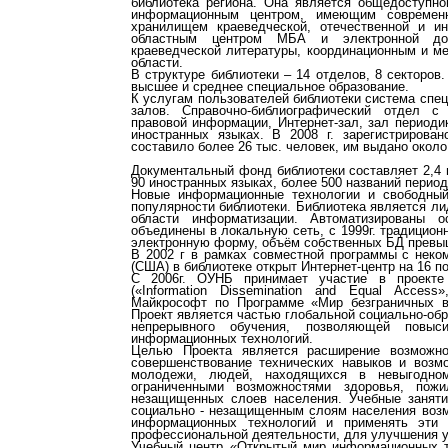
библиотека региона. Она является общедоступно
информационным центром, имеющим современн
хранилищем краеведческой, отечественной и ин
областным центром МБА и электронной дос
краеведческой литературы, координационным и м
области.
В структуре библиотеки – 14 отделов, 8 секторов
высшее и среднее специальное образование.
К услугам пользователей библиотеки система спе
залов. Справочно-библиографический отдел с
правовой информации, Интернет-зал, зал периоди
иностранных языках. В 2008 г. зарегистрирова
составило более 26 тыс. человек, им выдано около
Документальный фонд библиотеки составляет 2,4 м
90 иностранных языках, более 500 названий период
Новые информационные технологии и свободны
популярности библиотеки. Библиотека является л
области информатизации. Автоматизированы 
объединены в локальную сеть, с 1999г. традицион
электронную форму, объём собственных БД превыш
В 2002 г в рамках совместной программы с неко
(США) в библиотеке открыт Интернет-центр на 16 п
С 2006г. ОУНБ принимает участие в проекте
(«Information Dissemination and Equal Acces
Майкрософт по Программе «Мир безграничных возм
Проект является частью глобальной социально-об
непрерывного обучения, позволяющей повы
информационных технологий.
Целью Проекта является расширение возможно
совершенствование технических навыков и возм
молодежи, людей, находящихся в невыгодном
ограниченными возможностями здоровья, пож
незащищенных слоев населения. Учебные заняти
социально - незащищенным слоям населения возм
информационных технологий и применять эти 
профессиональной деятельности, для улучшения у
Учебный центр «Открытый мир информационных т