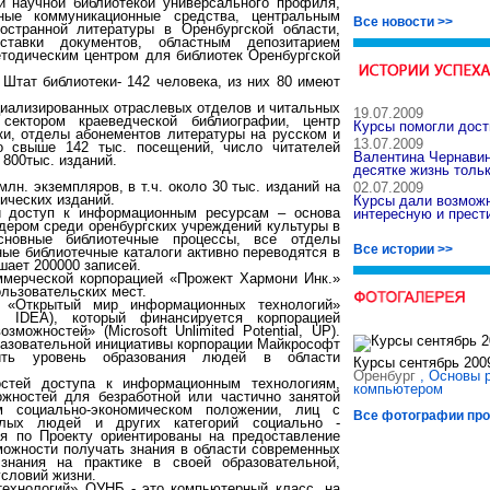
й научной библиотекой универсального профиля,
ые коммуникационные средства, центральным
Все новости >>
остранной литературы в Оренбургской области,
тавки документов, областным депозитарием
етодическим центром для библиотек Оренбургской
. Штат библиотеки- 142 человека, из них 80 имеют
циализированных отраслевых отделов и читальных
19.07.2009
 сектором краеведческой библиографии, центр
Курсы помогли дост
ки, отделы абонементов литературы на русском и
13.07.2009
но свыше 142 тыс. посещений, число читателей
Валентина Чернави
 800тыс. изданий.
десятке жизнь тольк
лн. экземпляров, в т.ч. около 30 тыс. изданий на
02.07.2009
ических изданий.
Курсы дали возможн
й доступ к информационным ресурсам – основа
интересную и прест
идером среди оренбургских учреждений культуры в
основные библиотечные процессы, все отделы
Все истории >>
ные библиотечные каталоги активно переводятся в
ает 200000 записей.
ммерческой корпорацией «Прожект Хармони Инк.»
ользовательских мест.
 «Открытый мир информационных технологий»
s», IDEA), который финансируется корпорацией
ожностей» (Microsoft Unlimited Potential, UP).
разовательной инициативы корпорации Майкрософт
сить уровень образования людей в области
Курсы сентябрь 200
Оренбург
, Основы 
стей доступа к информационным технологиям,
компьютером
ожностей для безработной или частично занятой
 социально-экономическом положении, лиц с
Все фотографии про
илых людей и других категорий социально -
я по Проекту ориентированы на предоставление
ожности получать знания в области современных
знания на практике в своей образовательной,
словий жизни.
ехнологий» ОУНБ - это компьютерный класс, на