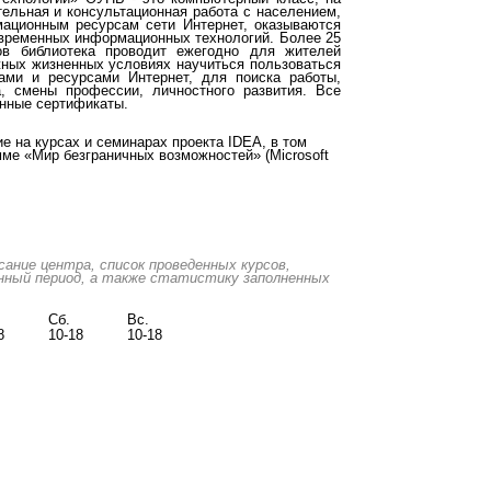
тельная и консультационная работа с населением,
мационным ресурсам сети Интернет, оказываются
овременных информационных технологий. Более 25
ов библиотека проводит ежегодно для жителей
жных жизненных условиях научиться пользоваться
ами и ресурсами Интернет, для поиска работы,
, смены профессии, личностного развития. Все
нные сертификаты.
е на курсах и семинарах проекта IDEA, в том
ме «Мир безграничных возможностей» (Microsoft
ние центра, список проведенных курсов,
нный период, а также статистику заполненных
Сб.
Вс.
8
10-18
10-18