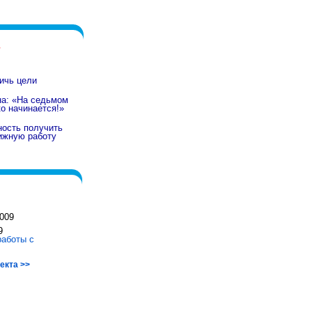
ичь цели
на: «На седьмом
о начинается!»
ость получить
ижную работу
9
работы с
екта >>