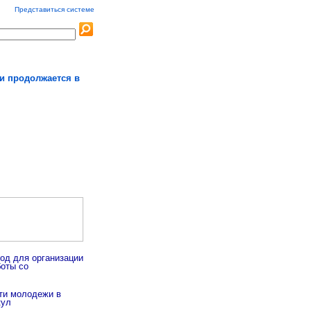
Представиться системе
и продолжается в
иод для организации
оты со
ти молодежи в
кул