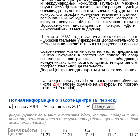
и международных конкурсов (Тульская Междун
научно-исследовательская конференция уча
олимпиада студентов и школьников «Эрудиты пла
конкурс фотографий «Зеленая планета» в рамках 
региональный конкурс «Русь святая молодая п
конкурс рисунка «Мечты о космосе» (федер
Всероссийский дистанционный конкурс «Дети
«Инфознайка» и многие другие).
В марте 2007 года заслуги коллектива Цен
«Образовательные учреждения дополнительного об
«Организация воспитательного процесса в образо
Современная жизнь не стоит на месте, предъявля
Центра находится в постоянном поиске по соз
поколения завтрашнего дня, обладающег
коммуникативными компетенциями, инициативного
профессиональной деятельности.
Двери Центра всегда открыты для всех желающих!
На сегодняшний день
317
человек прошли обучение 
числе
274
человек обучено на
24
курсах по програм
Unlimited Potential).
Полная информация о работе центра за период:
c
по
(Формируется документ в формате Word, который содержит описа
новости, истории успеха и результаты работы центра за выбра
анкет участников)
Время работы
Пн.
Вт.
Ср.
Чт.
Пт.
Центра:
11-21
11-21
11-21
11-21
11-2