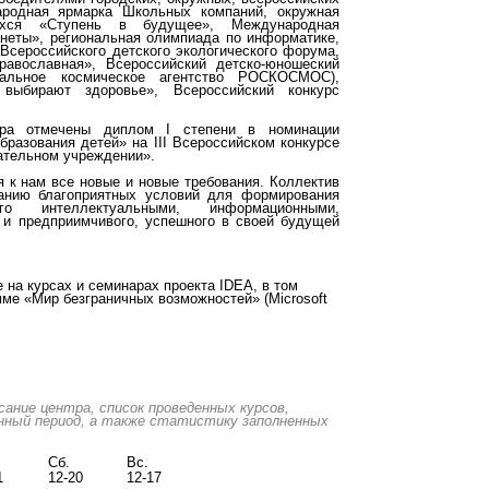
ародная ярмарка Школьных компаний, окружная
щихся «Ступень в будущее», Международная
неты», региональная олимпиада по информатике,
Всероссийского детского экологического форума,
равославная», Всероссийский детско-юношеский
альное космическое агентство РОСКОСМОС),
 выбирают здоровье», Всероссийский конкурс
тра отмечены диплом I степени в номинации
разования детей» на III Всероссийском конкурсе
вательном учреждении».
я к нам все новые и новые требования. Коллектив
данию благоприятных условий для формирования
о интеллектуальными, информационными,
 и предприимчивого, успешного в своей будущей
на курсах и семинарах проекта IDEA, в том
ме «Мир безграничных возможностей» (Microsoft
ние центра, список проведенных курсов,
нный период, а также статистику заполненных
Сб.
Вс.
1
12-20
12-17