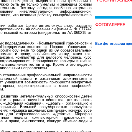
тавлено общество, выдвигают свои требования к
олжно быть не только умелым и знающим основы
тельным. Поэтому сегодня особенно актуальна
ания интеллектуальной, информационной,
зации, что позволит ребенку самореализоваться в
нии работает Центр интеллектуального развития
деятельность на основании лицензии А № 077742
ию высшей категории (свидетельство АА 060219 от
ных подразделениях: «Компьютерной грамотности и
Все фотографии про
 «Предпринимательство и Право». Учащимся в
пройти обучение по одной из 89 образовательных
омике и праву, английскому языку, таких как:
ансами, компьютер для делового человека, курс
программирования, планирование карьеры и жизни,
ка выполнения тестов и др. Кроме этого ведется
ечисленным направлениям.
го становления профессиональной направленности
 начальной школы и заканчивая элективными и
ет учащимся возможность приобрести конкретные
нтересы, сориентироваться в мире профессий,
ям.
 развитию интеллектуальных способностей детей
ости в рамках научного общества, деятельность
», «Школьная компания», «Дебаты», организацию и
оприятий. Большой популярностью пользуются
овня: «Ярмарка школьных компаний», конкурс эссе
гра для старшеклассников «Дебаты», Марафон
метные недели компьютерной грамотности и
а и права, лингвистики, конкурс «Бизнес-леди и
обедителями городских, окружных, всероссийских