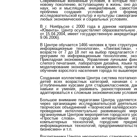
Современные жизненные условия, в которые пос
новому поколению, вступающему в жизнь: оно д
наук, но и мыслящим, инициативным, самостоя
проблема создания условий для формиров
исследовательской культур и культуры самооргани
любых экономических и социальных условиях.
В г. Ноябрьске с 2000 года в данном направле
«Ювента». Центр осуществляет образовательную 
от 15.04.2004, имеет государственную аккредитац
9.06.2006).
В Центре обучается 1466 человек в трех структур
информационные технологии», «Лингвистика»,
возрасте от 7 до 18 лет на выбор предлагается 
программ по информационным технологиям, экон
Прикладная экономика, Управление личными фин
слепого печатания, лаборатория дизайна, языки 
моделирование экономики и менеджмента, практи
обучение взрослого населения города по вышепер
Созданная коллективом Центра система поэтапно
детей всех возрастных категорий, начиная с
углубленными курсами для старшеклассников, да
навыки и умения, развивать разносторонние и
адаптироваться к сложным экономическим услови
Большое внимание педагогами Центра уделяется
через организацию исследовательской деятельн
творческих объединений «Творческий калейдоскоп
проведение интеллектуально развивающих мер
организуемые Центром мероприятия городского ур
«Простые слова», городская интерактивная и
компьютерных технологий, городские пред
информационных технологий, предпринимательств
бизнесмен» и т.п.
Воспитанники Центра неоднократно становились п