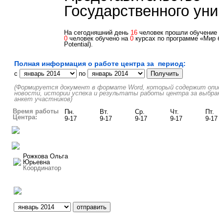
Государственного уни
На сегодняшний день
16
человек прошли обучение н
0
человек обучено на
0
курсах по программе «Мир б
Potential).
Полная информация о работе центра за период:
c
по
(Формируется документ в формате Word, который содержит описа
новости, истории успеха и результаты работы центра за выбра
анкет участников)
Время работы
Пн.
Вт.
Ср.
Чт.
Пт.
Центра:
9-17
9-17
9-17
9-17
9-17
Рожкова Ольга
Юрьевна
Координатор