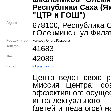
Республики Саха (Я
"ЦТР и ГОШ")
Адрес:
678100, Республика С
г.Олекминск, ул.Фила
Координатор:
Рожкова Ольга Юрьевна
Телефон:
41683
Факс:
42089
E-mail:
rolga@cnirsh.ru
Центр ведет свою р
Миссия Центра: со
эффективного осущес
интеллектуального
(детей и педагогов) 