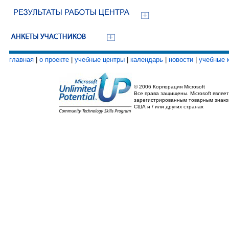
главная
|
о проекте
|
учебные центры
|
календарь
|
новости
|
учебные 
© 2006 Корпорация Microsoft
Все права защищены. Microsoft являет
зарегистрированным товарным знако
США и / или других странах