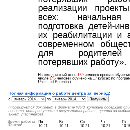
реализации проект
всех: начальная 
подготовка детей-ин
их реабилитации и 
современном общест
для родителей д
потерявших работу».
На сегодняшний день
169
человек прошли обучение 
числе
145
человек обучено на
17
курсах по програм
Unlimited Potential).
Полная информация о работе центра за период:
c
по
(Формируется документ в формате Word, который содержит описа
новости, истории успеха и результаты работы центра за выбра
анкет участников)
Время работы
Пн.
Вт.
Ср.
Чт.
Пт.
Центра:
10-21
10-21
10-21
10-21
10-1