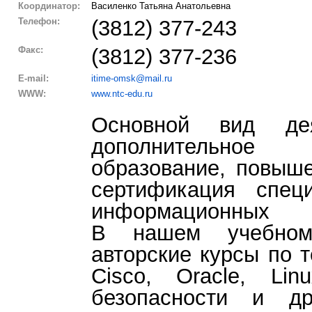
Координатор:
Василенко Татьяна Анатольевна
Телефон:
(3812) 377-243
Факс:
(3812) 377-236
E-mail:
itime-omsk@mail.ru
WWW:
www.ntc-edu.ru
Основной вид дея
дополнительное 
образование, повыш
сертификация спец
информационных
В нашем учебном
авторские курсы по т
Cisco, Oracle, Lin
безопасности и д