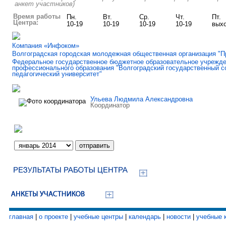
анкет участников)
Время работы
Пн.
Вт.
Ср.
Чт.
Пт.
Центра:
10-19
10-19
10-19
10-19
вых
Компания «Инфоком»
Волгоградская городская молодежная общественная организация "П
Федеральное государственное бюджетное образовательное учрежд
профессионального образования "Волгоградский государственный с
педагогический университет"
Ульева Людмила Александровна
Координатор
главная
|
о проекте
|
учебные центры
|
календарь
|
новости
|
учебные 