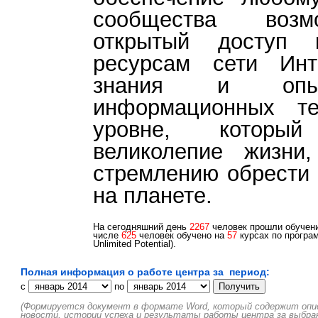
сообщества возм
открытый доступ 
ресурсам сети Инте
знания и опыт
информационных те
уровне, которы
великолепие жизни
стремлению обрести 
на планете.
На сегодняшний день
2267
человек прошли обучени
числе
625
человек обучено на
57
курсах по програм
Unlimited Potential).
Полная информация о работе центра за период:
c
по
(Формируется документ в формате Word, который содержит описа
новости, истории успеха и результаты работы центра за выбра