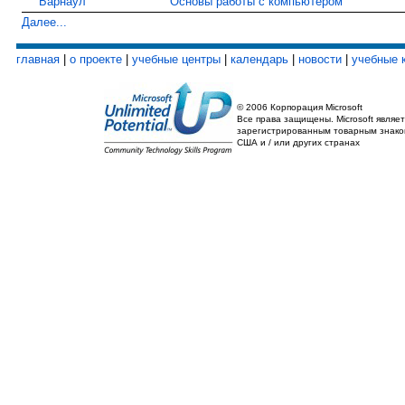
Барнаул
Основы работы с компьютером
Далее...
главная
|
о проекте
|
учебные центры
|
календарь
|
новости
|
учебные 
© 2006 Корпорация Microsoft
Все права защищены. Microsoft являет
зарегистрированным товарным знако
США и / или других странах