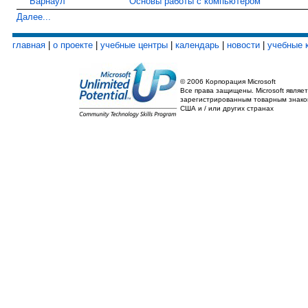
Барнаул
Основы работы с компьютером
Далее...
главная
|
о проекте
|
учебные центры
|
календарь
|
новости
|
учебные 
© 2006 Корпорация Microsoft
Все права защищены. Microsoft являет
зарегистрированным товарным знако
США и / или других странах